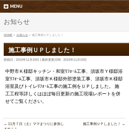
MENU
お知らせ
HOME
»
お知らせ
»
施工事例ＵＰしました！
施工事例ＵＰしました！
投稿日 : 2015年11月19日
最終更新日時 : 2015年11月19日
中野市Ｋ様邸キッチン・和室ﾘﾌｫｰﾑ工事、須坂市Ｙ様邸浴
室ﾘﾌｫｰﾑ工事、須坂市Ｋ様邸外部塗装工事、須坂市Ｋ様邸
浴室及びトイレﾘﾌｫｰﾑ工事の施工例をＵＰしました。 施
工工程等詳しくはほぼ毎日更新の施工現場レポートを併
せてご覧ください。
←
11月７日（土）ママまつりに参加し
施工事例ＵＰしました！
→